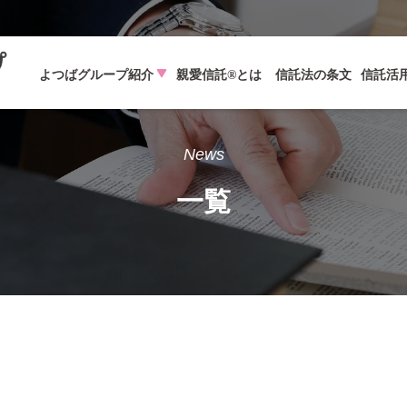
よつばグループ紹介
親愛信託®とは
信託法の条文
信託活
News
一覧