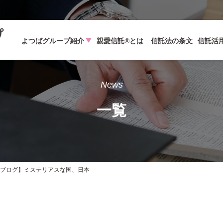
よつばグループ紹介
親愛信託®とは
信託法の条文
信託活
News
一覧
ブログ】ミステリアスな国、日本